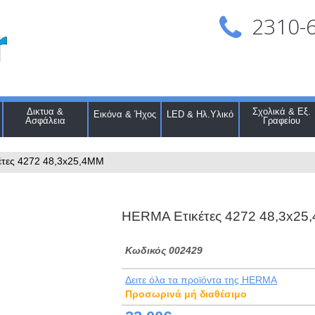
2310-
Δικτυα &
Σχολικά & Εξ.
Εικόνα & Ήχος
LED & Ηλ.Υλικό
Ασφάλεια
Γραφείου
τες 4272 48,3x25,4MM
HERMA Ετικέτες 4272 48,3x25
Kωδικός 002429
Δειτε όλα τα προϊόντα της HERMA
Προσωρινά μή διαθέσιμο