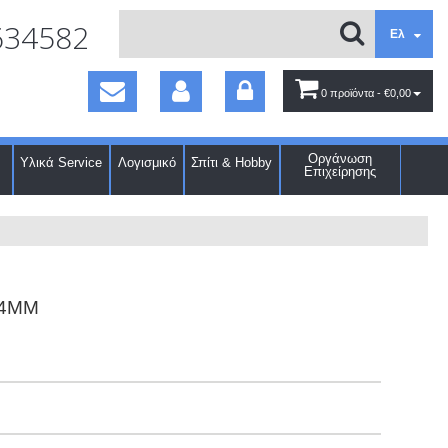
634582
Ελ
0 προϊόντα
- €0,00
Οργάνωση
Υλικά Service
Λογισμικό
Σπίτι & Hobby
Επιχείρησης
,4MM