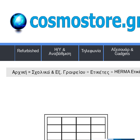
Η/Υ &
Αξεσουάρ &
Refurbished
Τηλεφωνία
Αναβάθμιση
Gadgets
Αρχική
Σχολικά & Εξ. Γραφείου
Ετικέτες
»
»
»
HERMA Ετικέ