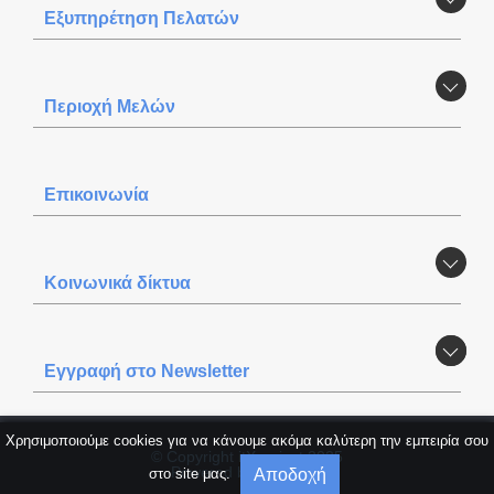
Εξυπηρέτηση Πελατών
Περιοχή Mελών
Επικοινωνία
Κοινωνικά δίκτυα
Εγγραφή στο Newsletter
Χρησιμοποιούμε cookies για να κάνουμε ακόμα καλύτερη την εμπειρία σου
© Copyright itXproject 2025
Powered by
itXproject
Αποδοχή
στο site μας.