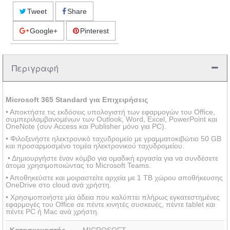
Tweet
Share
Google+
Pinterest
Περιγραφή
Microsoft 365 Standard για Επιχειρήσεις
• Αποκτήστε τις εκδόσεις υπολογιστή των εφαρμογών του Office,
συμπεριλαμβανομένων των Outlook, Word, Excel, PowerPoint και
OneNote (συν Access και Publisher μόνο για PC).
• Φιλοξενήστε ηλεκτρονικό ταχυδρομείο με γραμματοκιβώτιο 50 GB
και προσαρμοσμένο τομέα ηλεκτρονικού ταχυδρομείου.
• Δημιουργήστε έναν κόμβο για ομαδική εργασία για να συνδέσετε
άτομα χρησιμοποιώντας το Microsoft Teams.
• Αποθηκεύστε και μοιραστείτε αρχεία με 1 TB χώρου αποθήκευσης
OneDrive στο cloud ανά χρήστη.
• Χρησιμοποιήστε μία άδεια που καλύπτει πλήρως εγκατεστημένες
εφαρμογές του Office σε πέντε κινητές συσκευές, πέντε tablet και
πέντε PC ή Mac ανά χρήστη.