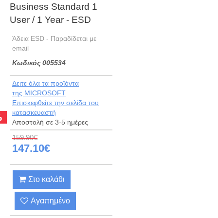
Business Standard 1
User / 1 Year - ESD
Άδεια ESD - Παραδίδεται με
email
Kωδικός 005534
Δειτε όλα τα προϊόντα
της MICROSOFT
Eπισκεφθείτε την σελίδα του
κατασκευαστή
%
Αποστολή σε 3-5 ημέρες
159.90€
147.10€
Στο καλάθι
Αγαπημένο