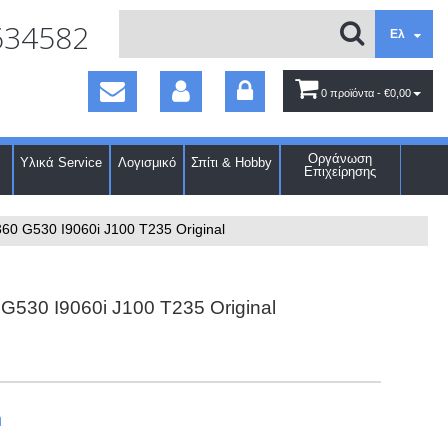
634582
Ελ
0 προϊόντα
- €0,00
Οργάνωση
Υλικά Service
Λογισμικό
Σπίτι & Hobby
Επιχείρησης
0 G530 I9060i J100 T235 Original
530 I9060i J100 T235 Original
ή