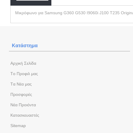
Μικρόφωνο για Samsung G360 G530 I9060i J100 T235 Origi
Κατάστημα
Aρχική Σελίδα
Tο Προφιλ μας
Tα Νέα μας
Προσφορές
Νέα Προιόντα
Kατασκευαστές
Sitemap