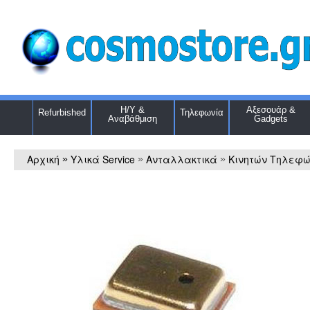
Η/Υ &
Αξεσουάρ &
Refurbished
Τηλεφωνία
Αναβάθμιση
Gadgets
Αρχική
Υλικά Service
Ανταλλακτικά
Κινητών Τηλεφ
»
»
»