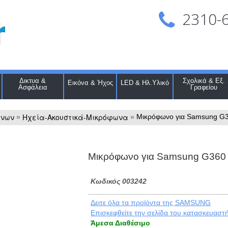
2310-
Δικτυα &
Σχολικά & Εξ.
Εικόνα & Ήχος
LED & Ηλ.Υλικό
Ασφάλεια
Γραφείου
ώνων
Ηχεία-Ακουστικά-Μικρόφωνα
»
»
Μικρόφωνο για Samsung G36
Μικρόφωνο για Samsung G360 G
Kωδικός 003242
Δειτε όλα τα προϊόντα της SAMSUNG
Eπισκεφθείτε την σελίδα του κατασκευαστ
Άμεσα Διαθέσιμο