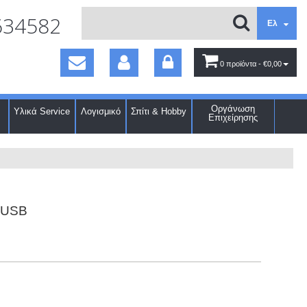
634582
Ελ
0 προϊόντα
- €0,00
Οργάνωση
Υλικά Service
Λογισμικό
Σπίτι & Hobby
Επιχείρησης
x USB