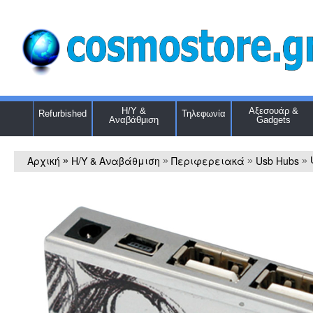
Η/Υ &
Αξεσουάρ &
Refurbished
Τηλεφωνία
Αναβάθμιση
Gadgets
Αρχική
Η/Υ & Αναβάθμιση
Περιφερειακά
Usb Hubs
»
»
»
»