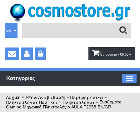
Ελ
0 προϊόντα
- €0,00
Κατηγορίες
Αρχική
Η/Υ & Αναβάθμιση
Περιφερειακά
»
»
»
Πληκτρολόγια-Ποντίκια
Πληκτρολόγια
»
»
Ενσύρματο
Gaming Μηχανικό Πληκτρολόγιο AULA F2058 EN/GR