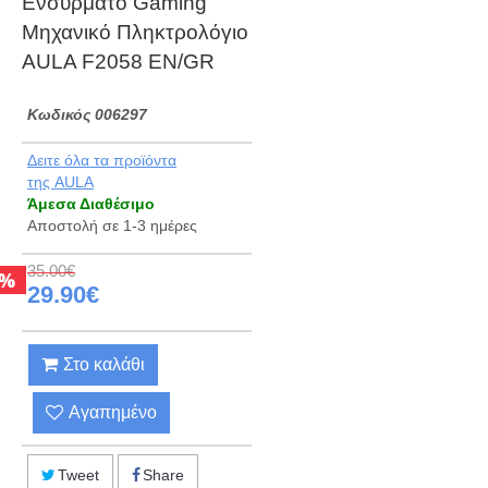
Ενσύρματο Gaming
Μηχανικό Πληκτρολόγιο
AULA F2058 EN/GR
Kωδικός 006297
Δειτε όλα τα προϊόντα
της AULA
Άμεσα Διαθέσιμο
Αποστολή σε 1-3 ημέρες
35.00€
%
29.90€
Στο καλάθι
Αγαπημένο
Tweet
Share