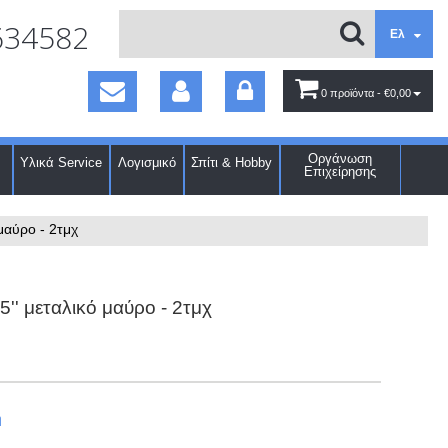
634582
Ελ
0 προϊόντα
- €0,00
Οργάνωση
Υλικά Service
Λογισμικό
Σπίτι & Hobby
Επιχείρησης
 μαύρο - 2τμχ
5'' μεταλικό μαύρο - 2τμχ
ή