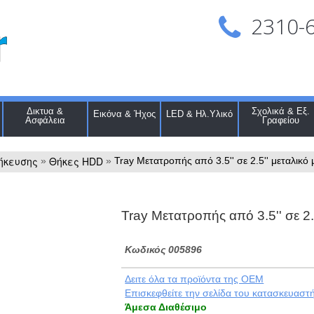
2310-
Δικτυα &
Σχολικά & Εξ.
Εικόνα & Ήχος
LED & Ηλ.Υλικό
Ασφάλεια
Γραφείου
ήκευσης
Θήκες HDD
»
»
Tray Μετατροπής από 3.5'' σε 2.5'' μεταλικό
Tray Μετατροπής από 3.5'' σε 2.
Kωδικός 005896
Δειτε όλα τα προϊόντα της OEM
Eπισκεφθείτε την σελίδα του κατασκευαστ
Άμεσα Διαθέσιμο