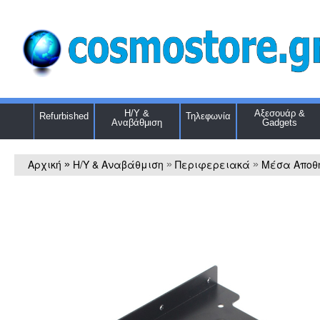
Η/Υ &
Αξεσουάρ &
Refurbished
Τηλεφωνία
Αναβάθμιση
Gadgets
Αρχική
Η/Υ & Αναβάθμιση
Περιφερειακά
Μέσα Αποθ
»
»
»