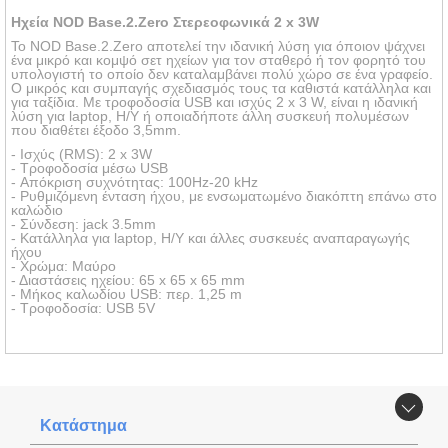
Ηχεία NOD Base.2.Zero Στερεοφωνικά 2 x 3W
Το NOD Base.2.Zero αποτελεί την ιδανική λύση για όποιον ψάχνει
ένα μικρό και κομψό σετ ηχείων για τον σταθερό ή τον φορητό του
υπολογιστή το οποίο δεν καταλαμβάνει πολύ χώρο σε ένα γραφείο.
Ο μικρός και συμπαγής σχεδιασμός τους τα καθιστά κατάλληλα και
για ταξίδια. Με τροφοδοσία USB και ισχύς 2 x 3 W, είναι η ιδανική
λύση για laptop, Η/Υ ή οποιαδήποτε άλλη συσκευή πολυμέσων
που διαθέτει έξοδο 3,5mm.
- Ισχύς (RMS): 2 x 3W
- Τροφοδοσία μέσω USB
- Απόκριση συχνότητας: 100Hz-20 kHz
- Ρυθμιζόμενη ένταση ήχου, με ενσωματωμένο διακόπτη επάνω στο
καλώδιο
- Σύνδεση: jack 3.5mm
- Κατάλληλα για laptop, H/Y και άλλες συσκευές αναπαραγωγής
ήχου
- Χρώμα: Μαύρο
- Διαστάσεις ηχείου: 65 x 65 x 65 mm
- Μήκος καλωδίου USB: περ. 1,25 m
- Τροφοδοσία: USB 5V
Κατάστημα