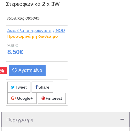
Στερεοφωνικά 2 x 3W
Kωδικός 005845
Δειτε όλα τα προϊόντα της NOD
Προσωρινά μή διαθέσιμο
9.90€
8.50€
%
Αγαπημένο
Tweet
Share
Google+
Pinterest
Περιγραφή