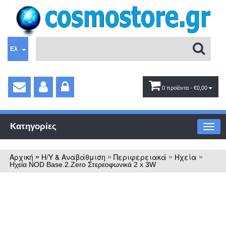
Ελ
0 προϊόντα
- €0,00
Κατηγορίες
Αρχική
Η/Υ & Αναβάθμιση
Περιφερειακά
Ηχεία
»
»
»
»
Ηχεία NOD Base.2.Zero Στερεοφωνικά 2 x 3W