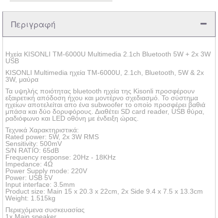
Περιγραφή
Ηχεία KISONLI ΤM-6000U Multimedia 2.1ch Bluetooth 5W + 2x 3W
USB
KISONLI Multimedia ηχεία ΤM-6000U, 2.1ch, Bluetooth, 5W & 2x
3W, μαύρα
Τα υψηλής ποιότητας bluetooth ηχεία της Kisonli προσφέρουν
εξαιρετική απόδοση ήχου και μοντέρνο σχεδιασμό. Το σύστημα
ηχείων αποτελείται απο ένα subwoofer το οποίο προσφέρει βαθιά
μπάσα και δύο δορυφόρους. Διαθέτει SD card reader, USB θύρα,
ραδιόφωνο και LED οθόνη με ένδειξη ώρας.
Τεχνικά Χαρακτηριστικά:
Rated power: 5W, 2x 3W RMS
Sensitivity: 500mV
S/N RATIO: 65dB
Frequency response: 20Hz - 18KHz
Impedance: 4Ω
Power Supply mode: 220V
Power: USB 5V
Input interface: 3.5mm
Product size: Main 15 x 20.3 x 22cm, 2x Side 9.4 x 7.5 x 13.3cm
Weight: 1.515kg
Περιεχόμενα συσκευασίας
1x Main speaker