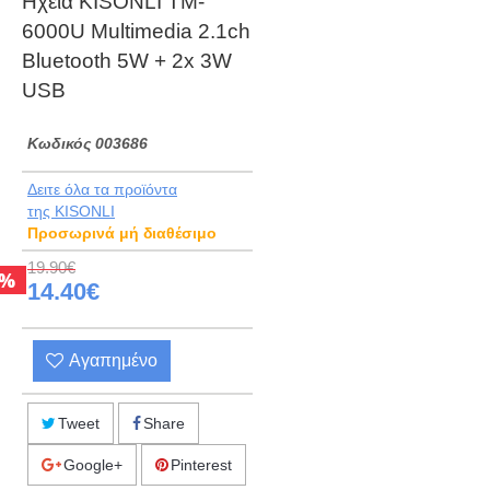
Ηχεία KISONLI ΤM-
6000U Multimedia 2.1ch
Bluetooth 5W + 2x 3W
USB
Kωδικός 003686
Δειτε όλα τα προϊόντα
της KISONLI
Προσωρινά μή διαθέσιμο
19.90€
%
14.40€
Αγαπημένο
Tweet
Share
Google+
Pinterest