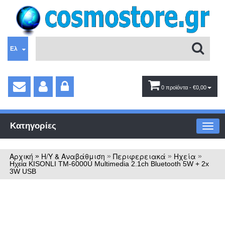
Ελ
0 προϊόντα
- €0,00
Κατηγορίες
Αρχική
Η/Υ & Αναβάθμιση
Περιφερειακά
Ηχεία
»
»
»
»
Ηχεία KISONLI ΤM-6000U Multimedia 2.1ch Bluetooth 5W + 2x
3W USB