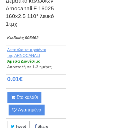
Δεματικό καλωδίων
Arnocanali F 16025
160x2.5 110° λευκό
1τμχ
Kωδικός 005462
Δειτε όλα τα προϊόντα
της ARNOCANALI
Άμεσα Διαθέσιμο
Αποστολή σε 1-3 ημέρες
0.01€
Στο καλάθι
Αγαπημένο
Tweet
Share