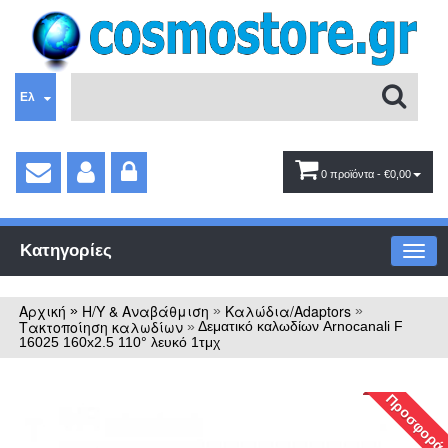
Ελ
0 προϊόντα
- €0,00
Κατηγορίες
Αρχική
Η/Υ & Αναβάθμιση
Καλώδια/Adaptors
»
»
»
Τακτοποίηση καλωδίων
»
Δεματικό καλωδίων Arnocanali F
16025 160x2.5 110° λευκό 1τμχ
Προσφορά