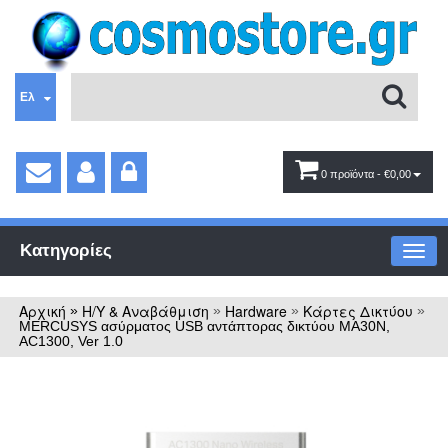
Ελ
0 προϊόντα
- €0,00
Κατηγορίες
Αρχική
Η/Υ & Αναβάθμιση
Hardware
Κάρτες Δικτύου
»
»
»
»
MERCUSYS ασύρματος USB αντάπτορας δικτύου MA30N,
AC1300, Ver 1.0