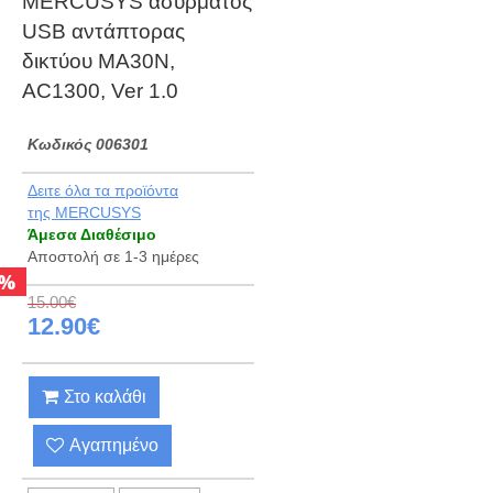
MERCUSYS ασύρματος
USB αντάπτορας
δικτύου MA30N,
AC1300, Ver 1.0
Kωδικός 006301
Δειτε όλα τα προϊόντα
της MERCUSYS
Άμεσα Διαθέσιμο
Αποστολή σε 1-3 ημέρες
%
15.00€
12.90€
Στο καλάθι
Αγαπημένο