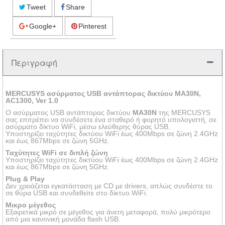
Tweet
Share
Google+
Pinterest
Περιγραφή
MERCUSYS ασύρματος USB αντάπτορας δικτύου MA30N
,
AC1300, Ver 1.0
Ο ασύρματος USB αντάπτορας δικτύου
MA30N
της MERCUSYS
σας επιτρέπει να συνδέσετε ένα σταθερό ή φορητό υπολογιστή, σε
ασύρματο δίκτυο WiFi, μέσω ελεύθερης θύρας USB.
Υποστηρίζει ταχύτητες δικτύου WiFi έως 400Mbps σε ζώνη 2.4GHz
και έως 867Mbps σε ζώνη 5GHz.
Ταχύτητες WiFi σε διπλή ζώνη
Υποστηρίζει ταχύτητες δικτύου WiFi έως 400Mbps σε ζώνη 2.4GHz
και έως 867Mbps σε ζώνη 5GHz.
Plug & Play
Δεν χρειάζεται εγκατάσταση με CD με drivers, απλώς συνδέστε το
σε θύρα USB και συνδεθείτε στο δίκτυο WiFi.
Μικρο μέγεθος
Εξαιρετικά μικρό σε μέγεθος για άνετη μεταφορά, πολύ μικρότερο
από μια κανονική μονάδα flash USB.