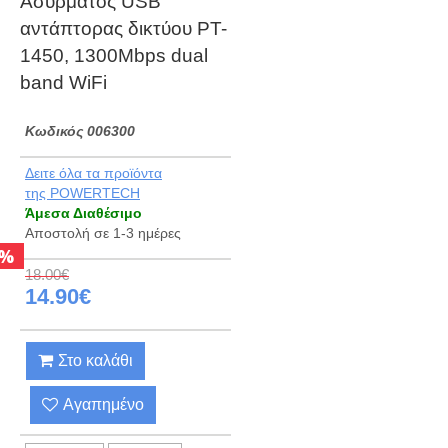
Ασύρματος USB
αντάπτορας δικτύου PT-
1450, 1300Mbps dual
band WiFi
Kωδικός 006300
Δειτε όλα τα προϊόντα
της POWERTECH
Άμεσα Διαθέσιμο
Αποστολή σε 1-3 ημέρες
%
18.00€
14.90€
Στο καλάθι
Αγαπημένο