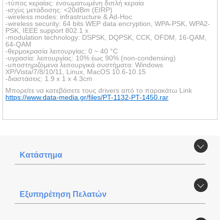
-τύπος κεραίας: ενσωματωμένη διπλή κεραία
-ισχύς μετάδοσης: <20dBm (EIRP)
-wireless modes: infrastructure & Ad-Hoc
-wireless security: 64 bits WEP data encryption, WPA-PSK, WPA2-
PSK, IEEE support 802.1 x
-modulation technology: DSPSK, DQPSK, CCK, OFDM, 16-QAM,
64-QAM
-θερμοκρασία λειτουργίας: 0 ~ 40 °C
-υγρασία: λειτουργίας: 10% έως 90% (non-condensing)
-υποστηριζόμενα λειτουργικά συστήματα: Windows
XP/Vista/7/8/10/11, Linux, MacOS 10.6-10.15
-διαστάσεις: 1.9 x 1 x 4.3cm
Μπορείτε να κατεβάσετε τους drivers από το παρακάτω Link
https://www.data-media.gr/files/PT-1132-PT-1450.rar
Κατάστημα
Εξυπηρέτηση Πελατών