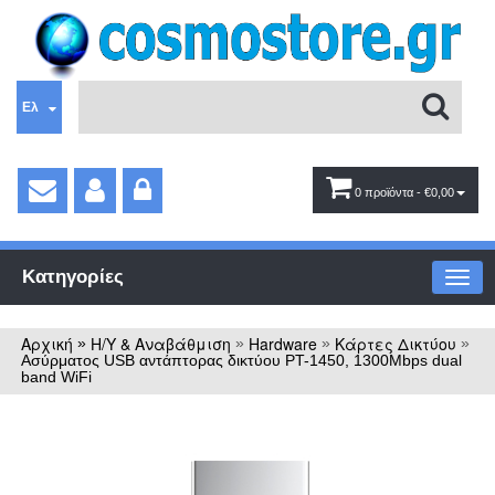
Ελ
0 προϊόντα
- €0,00
Κατηγορίες
Αρχική
Η/Υ & Αναβάθμιση
Hardware
Κάρτες Δικτύου
»
»
»
»
Ασύρματος USB αντάπτορας δικτύου PT-1450, 1300Mbps dual
band WiFi