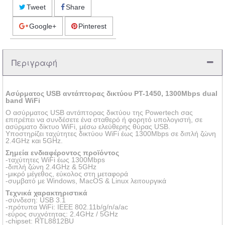
Tweet
Share
Google+
Pinterest
Περιγραφή
Ασύρματος USB αντάπτορας δικτύου PT-1450, 1300Mbps dual
band WiFi
Ο ασύρματος USB αντάπτορας δικτύου της Powertech σας
επιτρέπει να συνδέσετε ένα σταθερό ή φορητό υπολογιστή, σε
ασύρματο δίκτυο WiFi, μέσω ελεύθερης θύρας USB.
Υποστηρίζει ταχύτητες δικτύου WiFi έως 1300Mbps σε διπλή ζώνη
2.4GHz και 5GHz.
Σημεία ενδιαφέροντος προϊόντος
-ταχύτητες WiFi έως 1300Mbps
-διπλή ζώνη 2.4GHz & 5GHz
-μικρό μέγεθος, εύκολος στη μεταφορά
-συμβατό με Windows, MacOS & Linux λειτουργικά
Τεχνικά χαρακτηριστικά
-σύνδεση: USB 3.1
-πρότυπα WiFi: IEEE 802.11b/g/n/a/ac
-εύρος συχνότητας: 2.4GHz / 5GHz
-chipset: RTL8812BU