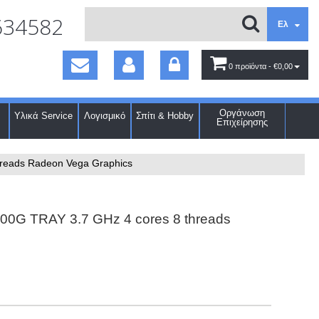
634582
Ελ
0 προϊόντα
- €0,00
Οργάνωση
Υλικά Service
Λογισμικό
Σπίτι & Hobby
Επιχείρησης
reads Radeon Vega Graphics
00G TRAY 3.7 GHz 4 cores 8 threads