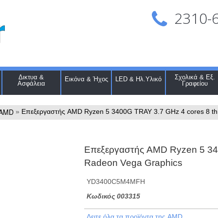
2310-
Δικτυα &
Σχολικά & Εξ.
Εικόνα & Ήχος
LED & Ηλ.Υλικό
Ασφάλεια
Γραφείου
AMD
»
Επεξεργαστής AMD Ryzen 5 3400G TRAY 3.7 GHz 4 cores 8 th
Επεξεργαστής AMD Ryzen 5 34
Radeon Vega Graphics
YD3400C5M4MFH
Kωδικός 003315
Δειτε όλα τα προϊόντα της AMD