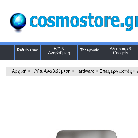
Η/Υ &
Αξεσουάρ &
Refurbished
Τηλεφωνία
Αναβάθμιση
Gadgets
Αρχική
Η/Υ & Αναβάθμιση
Hardware
Επεξεργαστές
»
»
»
»