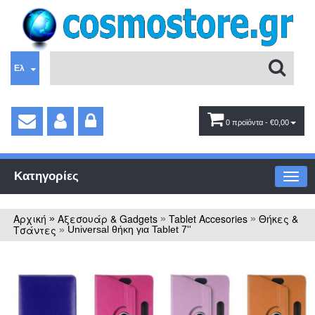
Ελ
0 προϊόντα
- €0,00
Κατηγορίες
Αρχική
Αξεσουάρ & Gadgets
Tablet Accesories
Θήκες &
»
»
»
Τσάντες
»
Universal θήκη για Tablet 7''