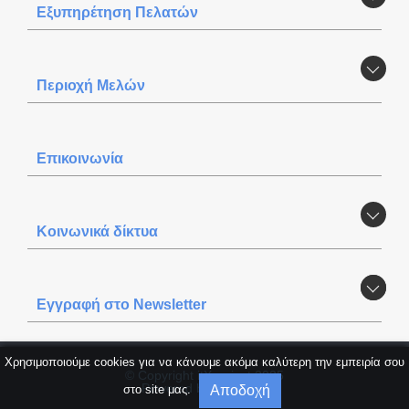
Εξυπηρέτηση Πελατών
Περιοχή Mελών
Επικοινωνία
Κοινωνικά δίκτυα
Εγγραφή στο Newsletter
Χρησιμοποιούμε cookies για να κάνουμε ακόμα καλύτερη την εμπειρία σου
© Copyright itXproject 2025
Powered by
itXproject
Αποδοχή
στο site μας.