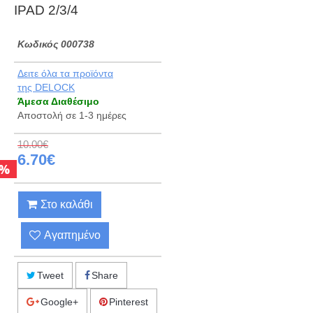
IPAD 2/3/4
Kωδικός 000738
Δειτε όλα τα προϊόντα
της DELOCK
Άμεσα Διαθέσιμο
Αποστολή σε 1-3 ημέρες
10.00€
6.70€
%
Στο καλάθι
Αγαπημένο
Tweet
Share
Google+
Pinterest