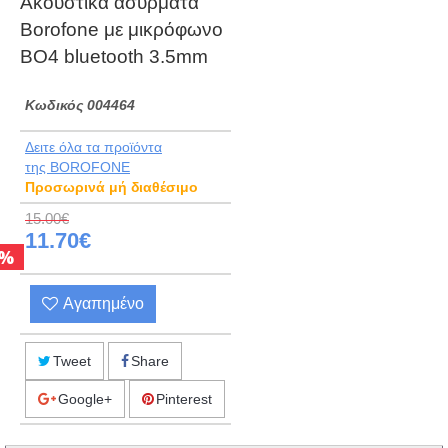
Ακουστικά ασύρματα
Borofone με μικρόφωνο
BO4 bluetooth 3.5mm
Kωδικός 004464
Δειτε όλα τα προϊόντα
της BOROFONE
Προσωρινά μή διαθέσιμο
15.00€
11.70€
%
Αγαπημένο
Tweet
Share
Google+
Pinterest