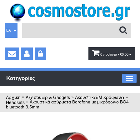
Ελ
0 προϊόντα
- €0,00
Κατηγορίες
Αρχική
Αξεσουάρ & Gadgets
Ακουστικά/Μικρόφωνα
»
»
»
Headsets
»
Ακουστικά ασύρματα Borofone με μικρόφωνο BO4
bluetooth 3.5mm