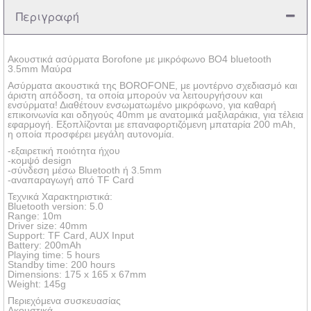
Περιγραφή
Ακουστικά ασύρματα Borofone με μικρόφωνο BO4 bluetooth
3.5mm Μαύρα
Ασύρματα ακουστικά της BOROFONE, με μοντέρνο σχεδιασμό και
άριστη απόδοση, τα οποία μπορούν να λειτουργήσουν και
ενσύρματα! Διαθέτουν ενσωματωμένο μικρόφωνο, για καθαρή
επικοινωνία και οδηγούς 40mm με ανατομικά μαξιλαράκια, για τέλεια
εφαρμογή. Εξοπλίζονται με επαναφορτιζόμενη μπαταρία 200 mAh,
η οποία προσφέρει μεγάλη αυτονομία.
-εξαιρετική ποιότητα ήχου
-κομψό design
-σύνδεση μέσω Bluetooth ή 3.5mm
-αναπαραγωγή από TF Card
Τεχνικά Χαρακτηριστικά:
Bluetooth version: 5.0
Range: 10m
Driver size: 40mm
Support: TF Card, AUX Input
Battery: 200mAh
Playing time: 5 hours
Standby time: 200 hours
Dimensions: 175 x 165 x 67mm
Weight: 145g
Περιεχόμενα συσκευασίας
Ακουστικά