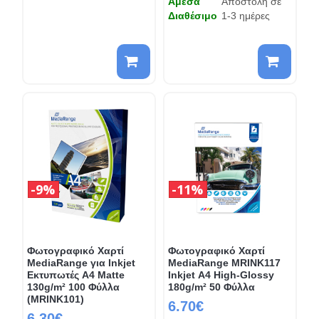
Άμεσα
Αποστολή σε
Διαθέσιμο
1-3 ημέρες
9%
11%
Φωτογραφικό Χαρτί
Φωτογραφικό Χαρτί
MediaRange για Inkjet
MediaRange MRINK117
Εκτυπωτές A4 Matte
Inkjet Α4 High-Glossy
130g/m² 100 Φύλλα
180g/m² 50 Φύλλα
(MRINK101)
6.70€
6.30€