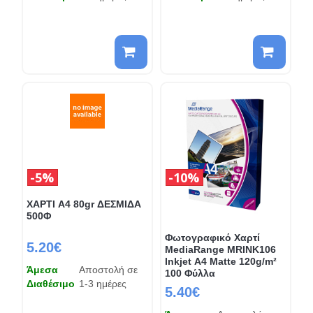
5%
10%
ΧΑΡΤΙ A4 80gr ΔΕΣΜΙΔΑ
500Φ
Φωτογραφικό Χαρτί
5.20€
MediaRange MRINK106
Inkjet Α4 Matte 120g/m²
Άμεσα
Αποστολή σε
100 Φύλλα
Διαθέσιμο
1-3 ημέρες
5.40€