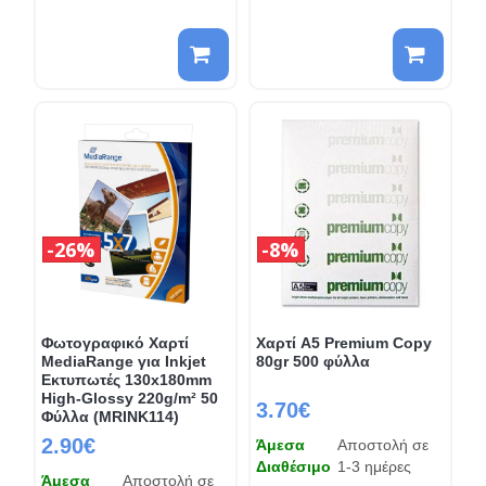
26%
8%
Φωτογραφικό Χαρτί
Χαρτί A5 Premium Copy
MediaRange για Inkjet
80gr 500 φύλλα
Εκτυπωτές 130x180mm
High-Glossy 220g/m² 50
3.70€
Φύλλα (MRINK114)
2.90€
Άμεσα
Αποστολή σε
Διαθέσιμο
1-3 ημέρες
Άμεσα
Αποστολή σε