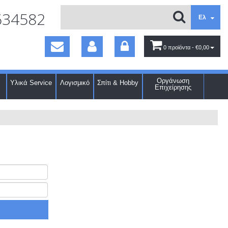
634582
Ελ
0 προϊόντα
- €0,00
Οργάνωση
Υλικά Service
Λογισμικό
Σπίτι & Hobby
Επιχείρησης