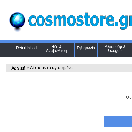
Η/Υ &
Αξεσουάρ &
Refurbished
Τηλεφωνία
Αναβάθμιση
Gadgets
Αρχική
»
Λίστα με τα αγαπημένα
Όν