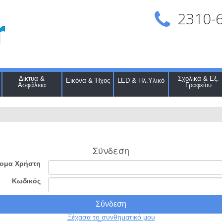
2310-
Δικτυα &
Σχολικά & Εξ.
Εικόνα & Ήχος
LED & Ηλ.Υλικό
Ασφάλεια
Γραφείου
Σύνδεση
ομα Χρήστη
Κωδικός
Ξέχασα το συνθηματικό μου