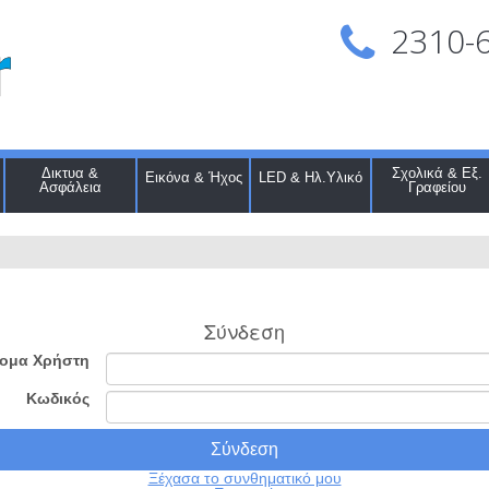
2310-
Δικτυα &
Σχολικά & Εξ.
Εικόνα & Ήχος
LED & Ηλ.Υλικό
Ασφάλεια
Γραφείου
Σύνδεση
ομα Χρήστη
Κωδικός
Ξέχασα το συνθηματικό μου