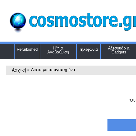
Η/Υ &
Αξεσουάρ &
Refurbished
Τηλεφωνία
Αναβάθμιση
Gadgets
Αρχική
»
Λίστα με τα αγαπημένα
Όν