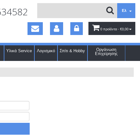
634582
Ελ
0 προϊόντα
- €0,00
Οργάνωση
Υλικά Service
Λογισμικό
Σπίτι & Hobby
Επιχείρησης