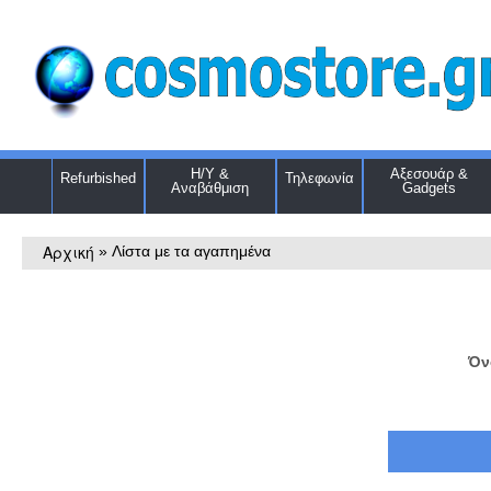
Η/Υ &
Αξεσουάρ &
Refurbished
Τηλεφωνία
Αναβάθμιση
Gadgets
Αρχική
»
Λίστα με τα αγαπημένα
Όν