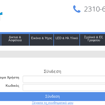
2310-
Δικτυα &
Σχολικά & Εξ.
Εικόνα & Ήχος
LED & Ηλ.Υλικό
Ασφάλεια
Γραφείου
Σύνδεση
ομα Χρήστη
Κωδικός
Ξέχασα το συνθηματικό μου