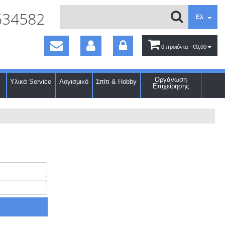
634582
Ελ
0 προϊόντα
- €0,00
Οργάνωση
Υλικά Service
Λογισμικό
Σπίτι & Hobby
Επιχείρησης