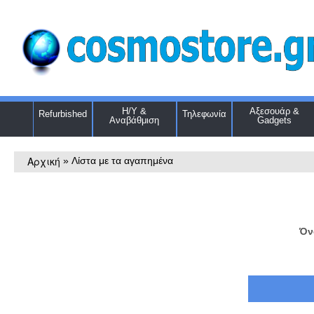
Η/Υ &
Αξεσουάρ &
Refurbished
Τηλεφωνία
Αναβάθμιση
Gadgets
Αρχική
»
Λίστα με τα αγαπημένα
Όν