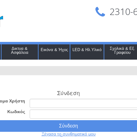
2310-
Δικτυα &
Σχολικά & Εξ.
Εικόνα & Ήχος
LED & Ηλ.Υλικό
Ασφάλεια
Γραφείου
Σύνδεση
ομα Χρήστη
Κωδικός
Ξέχασα το συνθηματικό μου