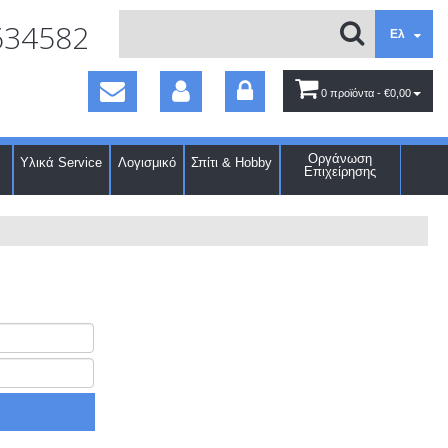
634582
Ελ
0 προϊόντα
- €0,00
Οργάνωση
Υλικά Service
Λογισμικό
Σπίτι & Hobby
Επιχείρησης