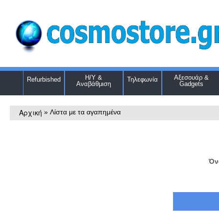
Η/Υ &
Αξεσουάρ &
Refurbished
Τηλεφωνία
Αναβάθμιση
Gadgets
Αρχική
»
Λίστα με τα αγαπημένα
Όν