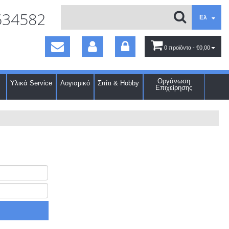
634582
Ελ
0 προϊόντα
- €0,00
Οργάνωση
Υλικά Service
Λογισμικό
Σπίτι & Hobby
Επιχείρησης