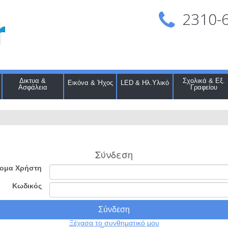
2310-
Δικτυα &
Σχολικά & Εξ.
Εικόνα & Ήχος
LED & Ηλ.Υλικό
Ασφάλεια
Γραφείου
Σύνδεση
ομα Χρήστη
Κωδικός
Ξέχασα το συνθηματικό μου